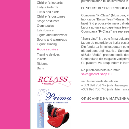
putetiprimiorice fel de informatie 
Children's leotards
Lady's leotards
PE SCURT DESPRE PRODUCA
Tutus and skirts
Compania "R-Class" (Moscova, Fed
Children's costumes
fabrica de “Bolsoi Teatr”-Rusia. T
Stage costumes
balet fiind produse de inalta calita
Gymnastics
La ora actuala aproape toate teat
Latin Dance
Ccompania "R-Class" are reprezenta
Tights and underwear
"Sport Line" Srl. este firma bulga
Sports and warm-ups
facute de materiale de inalta elasti
Figure skating
Din fondarea firmei executam pe co
Accessories
tricouri pentru gimnastica. Suntem 
Training devices
si Balet “Sofia”, precum scolile de 
Comandand din magazin veti primi 
Inserts
Cu placere va raspundem la intreba
Ribbons
Bags
Ne puteti contacta la e-mail:
sales@ballet-shop.eu
sau la numerele de telefon:
+ 359 896 736747 (in limba englez
+359 896 736 746 (in limbile france
ОПИСАНИЕ НА МАГАЗИН