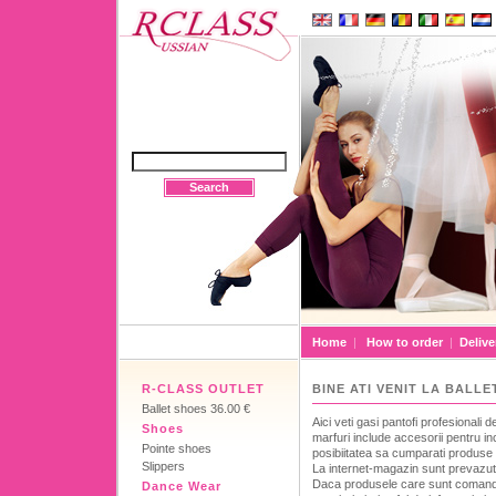
Search
Home
|
How to order
|
Delive
R-CLASS OUTLET
BINE ATI VENIT LA BALLE
Ballet shoes 36.00 €
Aici veti gasi pantofi profesionali
Shoes
marfuri include accesorii pentru inca
Pointe shoes
posibiitatea sa cumparati produse d
Slippers
La internet-magazin sunt prevazut
Daca produsele care sunt comandat
Dance Wear